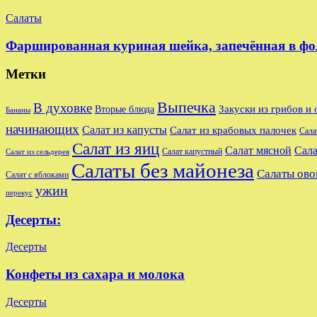
Салаты
Фаршированная куриная шейка, запечённая в фо
Метки
Выпечка
В духовке
Закуски из грибов и
Вторые блюда
Бананы
начинающих
Салат из капусты
Салат из крабовых палочек
Сала
Салат из яиц
Салат мясной
Сала
Салат капустный
Салат из сельдерея
Салаты без майонеза
Салаты ов
Салат с яблоками
ужин
перекус
Десерты:
Десерты
Конфеты из сахара и молока
Десерты