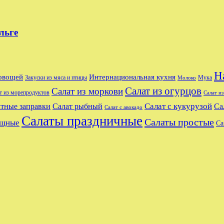
льге
Н
 овощей
Интернациональная кухня
Закуски из мяса и птицы
Мука
Молоко
Салат из огурцов
Салат из моркови
т из морепродуктов
Салат и
Салат с кукурузой
тные заправки
Салат рыбный
Са
Салат с авокадо
Салаты праздничные
Салаты простые
ощные
Са