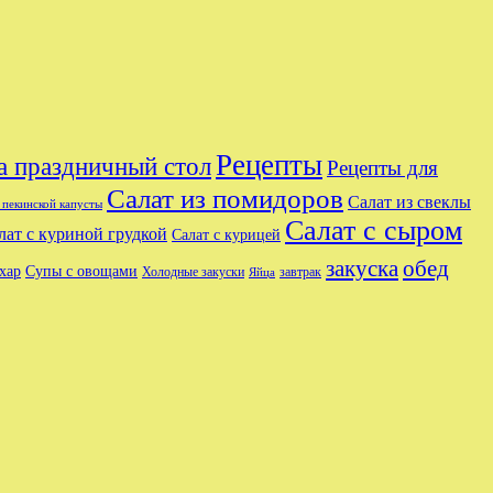
Рецепты
а праздничный стол
Рецепты для
Салат из помидоров
Салат из свеклы
з пекинской капусты
Салат с сыром
лат с куриной грудкой
Салат с курицей
закуска
обед
хар
Супы с овощами
Холодные закуски
завтрак
Яйца