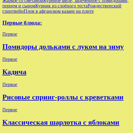
Жаркое со сметаной
Куриное филе, запечённое с помидорами,
перцем и сыром
Курник из слоёного теста
Рождественский
глинтвейн
Плов в афганском казане на плите
Первые блюда:
Первое
Помидоры дольками с луком на зиму
Первое
Кадича
Первое
Рисовые спринг-роллы с креветками
Первое
Классическая шарлотка с яблоками