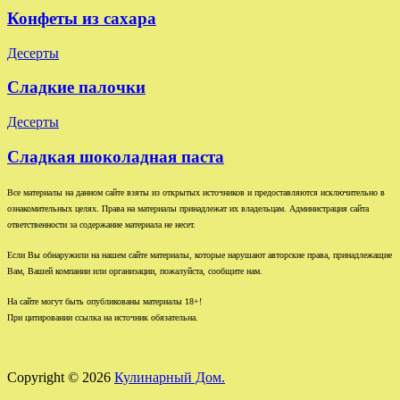
Конфеты из сахара
Десерты
Сладкие палочки
Десерты
Сладкая шоколадная паста
Все материалы на данном сайте взяты из открытых источников и предоставляются исключительно в
ознакомительных целях. Права на материалы принадлежат их владельцам. Администрация сайта
ответственности за содержание материала не несет.
Если Вы обнаружили на нашем сайте материалы, которые нарушают авторские права, принадлежащие
Вам, Вашей компании или организации, пожалуйста, сообщите нам.
На сайте могут быть опубликованы материалы 18+!
При цитировании ссылка на источник обязательна.
Copyright © 2026
Кулинарный Дом.