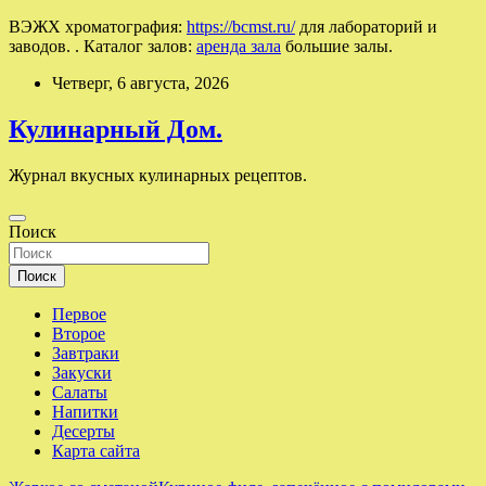
ВЭЖХ хроматография:
https://bcmst.ru/
для лабораторий и
заводов. . Каталог залов:
аренда зала
большие залы.
Перейти
Четверг, 6 августа, 2026
к
содержимому
Кулинарный Дом.
Журнал вкусных кулинарных рецептов.
Поиск
Поиск
Первое
Второе
Завтраки
Закуски
Салаты
Напитки
Десерты
Карта сайта