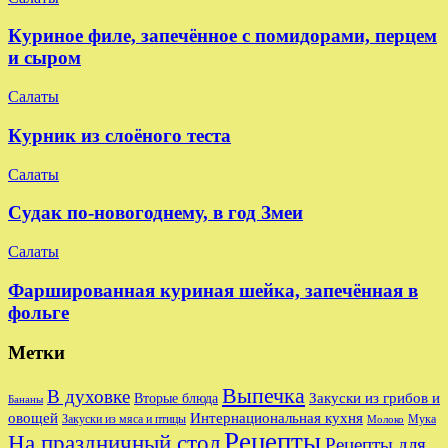
Куриное филе, запечённое с помидорами, перцем
и сыром
Салаты
Курник из слоёного теста
Салаты
Судак по-новогоднему, в год Змеи
Салаты
Фаршированная куриная шейка, запечённая в
фольге
Метки
Выпечка
В духовке
Закуски из грибов и
Вторые блюда
Бананы
овощей
Интернациональная кухня
Закуски из мяса и птицы
Мука
Молоко
Рецепты
На праздничный стол
Рецепты для