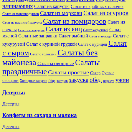
начинающих
Салат из капусты
Салат из крабовых палочек
Салат из огурцов
Салат из моркови
Салат из морепродуктов
Салат из помидоров
Салат из
Салат из пекинской капусты
Салат из яиц
свеклы
Салат
Салат капустный
Салат из сельдерея
Салат с
мясной
Салатные заправки
Салат рыбный
Салат с авокадо
Салат
кукурузой
Салат с куриной грудкой
Салат с курицей
Салаты без
с сыром
Салат с яблоками
майонеза
Салаты
Салаты овощные
праздничные
Салаты простые
Сахар
Супы с
закуска
обед
ужин
овощами
Холодные закуски
завтрак
Яйца
перекус
Десерты:
Десерты
Конфеты из сахара и молока
Десерты