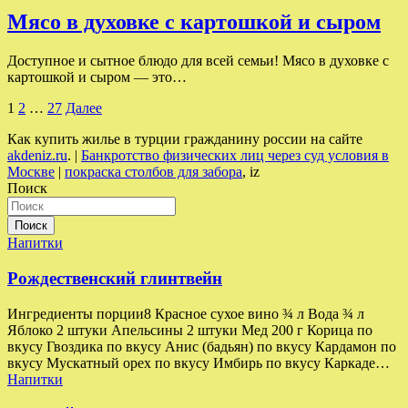
Мясо в духовке с картошкой и сыром
Доступное и сытное блюдо для всей семьи! Мясо в духовке с
картошкой и сыром — это…
Пагинация
1
2
…
27
Далее
записей
Как купить жилье в турции гражданину россии на сайте
akdeniz.ru
. |
Банкротство физических лиц через суд условия в
Москве
|
покраска столбов для забора
, iz
Поиск
Поиск
Напитки
Рождественский глинтвейн
Ингредиенты порции8 Красное сухое вино ¾ л Вода ¾ л
Яблоко 2 штуки Апельсины 2 штуки Мед 200 г Корица по
вкусу Гвоздика по вкусу Анис (бадьян) по вкусу Кардамон по
вкусу Мускатный орех по вкусу Имбирь по вкусу Каркаде…
Напитки