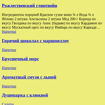
Рождественский глинтвейн
Ингредиенты порции8 Красное сухое вино ¾ л Вода ¾ л
Яблоко 2 штуки Апельсины 2 штуки Мед 200 г Корица по
вкусу Гвоздика по вкусу Анис (бадьян) по вкусу Кардамон по
вкусу Мускатный орех по вкусу Имбирь по вкусу Каркаде…
Напитки
Горячий шоколад с маршмеллоу
Напитки
Брусничный морс
Напитки
Ароматный смузи с дыней
Напитки
Душепарка с клюквой
Салаты