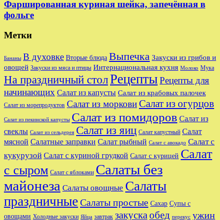
Фаршированная куриная шейка, запечённая в
фольге
Метки
Выпечка
В духовке
Закуски из грибов и
Вторые блюда
Бананы
овощей
Интернациональная кухня
Закуски из мяса и птицы
Мука
Молоко
Рецепты
На праздничный стол
Рецепты для
начинающих
Салат из капусты
Салат из крабовых палочек
Салат из огурцов
Салат из моркови
Салат из морепродуктов
Салат из помидоров
Салат из
Салат из пекинской капусты
Салат из яиц
свеклы
Салат
Салат капустный
Салат из сельдерея
Салат с
мясной
Салатные заправки
Салат рыбный
Салат с авокадо
Салат
кукурузой
Салат с куриной грудкой
Салат с курицей
Салаты без
с сыром
Салат с яблоками
майонеза
Салаты
Салаты овощные
праздничные
Салаты простые
Сахар
Супы с
закуска
обед
ужин
овощами
Холодные закуски
завтрак
Яйца
перекус